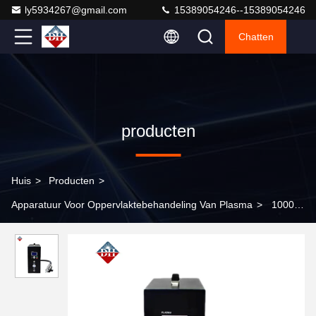
ly5934267@gmail.com
15389054246--15389054246
Chatten
producten
Huis
>
Producten
>
Apparatuur Voor Oppervlaktebehandeling Van Plasma
>
1000W
Direct Injection Plasma Surface Treatment Machine