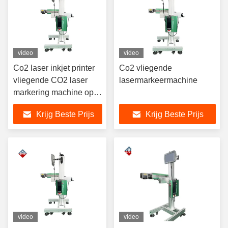
video
video
Co2 laser inkjet printer
Co2 vliegende
vliegende CO2 laser
lasermarkeermachine
markering machine op
de vlucht
Krijg Beste Prijs
Krijg Beste Prijs
video
video