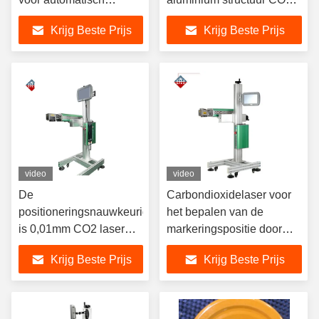
seriënummer- en
vliegende laser markering
Krijg Beste Prijs
Krijg Beste Prijs
batchnummerdrukken
machine
video
video
De
Carbondioxidelaser voor
positioneringsnauwkeurigheid
het bepalen van de
is 0,01mm CO2 laser
markeringspositie door
markering machine,
middel van
Krijg Beste Prijs
Krijg Beste Prijs
markering bereik is
roodlichtfocuspositie
110×110mm