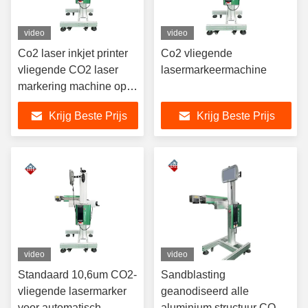
video
video
Co2 laser inkjet printer
Co2 vliegende
vliegende CO2 laser
lasermarkeermachine
markering machine op
de vlucht
Krijg Beste Prijs
Krijg Beste Prijs
video
video
Standaard 10,6um CO2-
Sandblasting
vliegende lasermarker
geanodiseerd alle
voor automatisch
aluminium structuur CO2