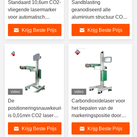
Standaard 10,6um CO2-
Sandblasting
vliegende lasermarker
geanodiseerd alle
voor automatisch
aluminium structuur CO2
seriënummer- en
vliegende laser markering
Krijg Beste Prijs
Krijg Beste Prijs
batchnummerdrukken
machine
video
video
De
Carbondioxidelaser voor
positioneringsnauwkeurigheid
het bepalen van de
is 0,01mm CO2 laser
markeringspositie door
markering machine,
middel van
Krijg Beste Prijs
Krijg Beste Prijs
markering bereik is
roodlichtfocuspositie