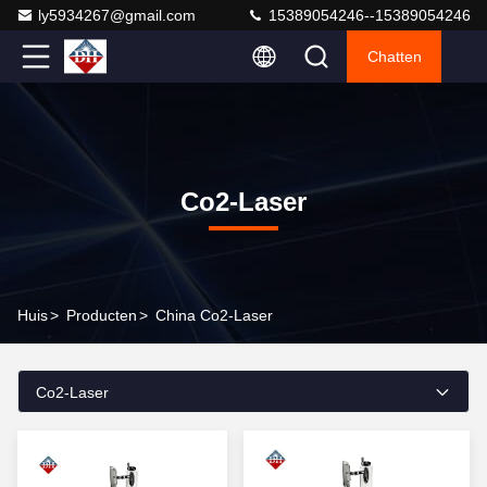
ly5934267@gmail.com
15389054246--15389054246
Chatten
Co2-Laser
Huis
>
Producten
>
China Co2-Laser
Co2-Laser