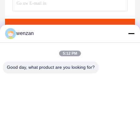
Verzend
wenzan
5:12 PM
Good day, what product are you looking for?
Shaanxi Donghui Marking Equipment Co., Ltd
ly5934267@gmail.com
15389054246--15389054246
Liftvloer, gebouw A20, China Electronics Industrial Park,
1288 Caotan 10th Road, Weiyang District, Xi'an, provincie
Shaanxi