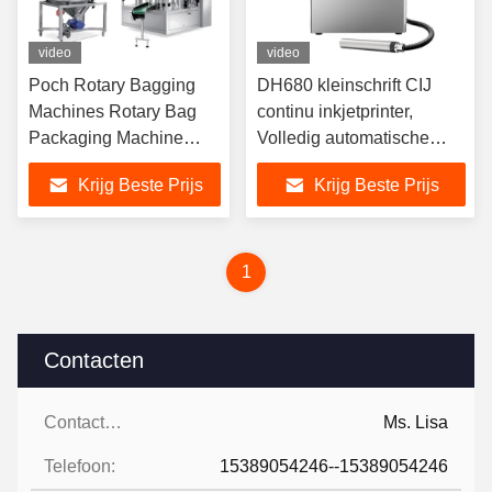
video
video
Poch Rotary Bagging
DH680 kleinschrift CIJ
Machines Rotary Bag
continu inkjetprinter,
Packaging Machine
Volledig automatische
System (Rotary Bag
datumdrukmachine
Krijg Beste Prijs
Krijg Beste Prijs
Packaging Machine
System) - een systeem
voor het verpakken van
roterende zakken
1
Contacten
Contacten:
Ms. Lisa
Telefoon:
15389054246--15389054246