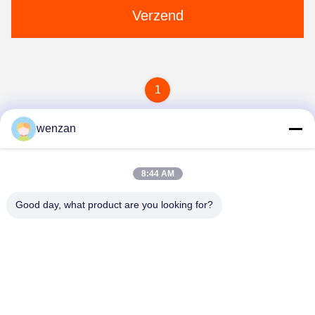
Verzend
1
wenzan
8:44 AM
Good day, what product are you looking for?
Shaanxi Donghui Marking Equipment Co., Ltd
ly5934267@gmail.com
15389054246--15389054246
Liftvloer, gebouw A20, China Electronics Industrial Park,