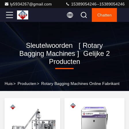
ly5934267@gmail.com
15389054246--15389054246
Chatten
Sleutelwoorden [ Rotary
Bagging Machines ] Gelijke 2
Producten
Huis
>
Producten
>
Rotary Bagging Machines Online Fabrikant